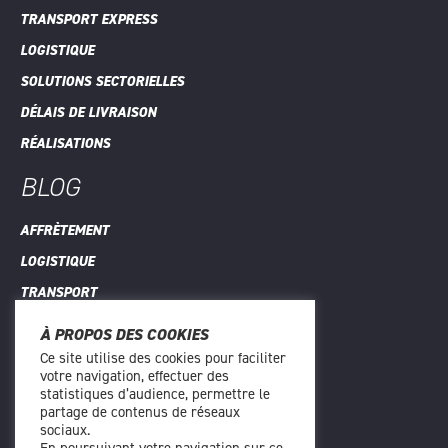
TRANSPORT EXPRESS
LOGISTIQUE
SOLUTIONS SECTORIELLES
DÉLAIS DE LIVRAISON
RÉALISATIONS
BLOG
AFFRÈTEMENT
LOGISTIQUE
TRANSPORT
TOUS LES ARTICLES
À PROPOS DES COOKIES
Ce site utilise des cookies pour faciliter
CONTACT
votre navigation, effectuer des
statistiques d’audience, permettre le
1 RUE DE CHARAINTRU
partage de contenus de réseaux
sociaux.
91360 EPINAY-SUR-ORGE