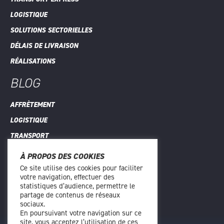
LOGISTIQUE
SOLUTIONS SECTORIELLES
DÉLAIS DE LIVRAISON
RÉALISATIONS
BLOG
AFFRÈTEMENT
LOGISTIQUE
TRANSPORT
TOUS LES ARTICLES
À PROPOS DES COOKIES
Ce site utilise des cookies pour faciliter
CONTACT
votre navigation, effectuer des
statistiques d’audience, permettre le
1 RUE DE CHARAINTRU
partage de contenus de réseaux
sociaux.
91360 EPINAY-SUR-ORGE
En poursuivant votre navigation sur ce
01 69 33 19 19
site, vous acceptez l’utilisation de ces